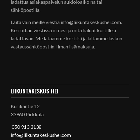
ladattua asiakaspalvelun aukioloaikoina tai
sähköpostilla.
Laita vain meille viestiä info@liikuntakeskushei.com.
Kerrothan viestissä nimesi ja mitä haluat kortillesi
ladattavan. Me lataamme korttisi ja laitamme laskun
vastaussähköpostiin. Ilman lisämaksuja.
LIIKUNTAKESKUS HEI
Kurikantie 12
33960 Pirkkala
050 913 3138
info@liikuntakeskushei.com