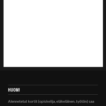
HUOM!
Alennetetut kortit (opiskelija, eläkeläinen, työtön) saa