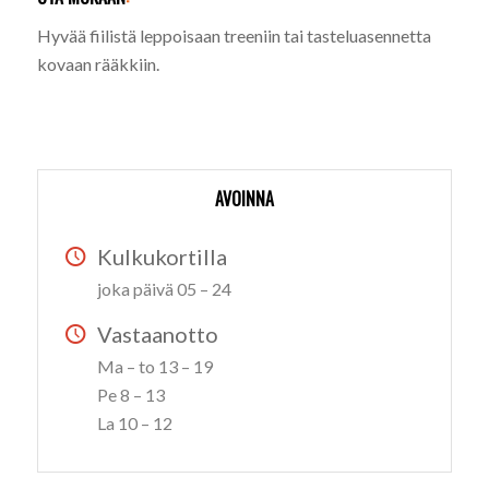
Hyvää fiilistä leppoisaan treeniin tai tasteluasennetta
kovaan rääkkiin.
AVOINNA
Kulkukortilla
joka päivä 05 – 24
Vastaanotto
Ma – to 13 – 19
Pe 8 – 13
La 10 – 12